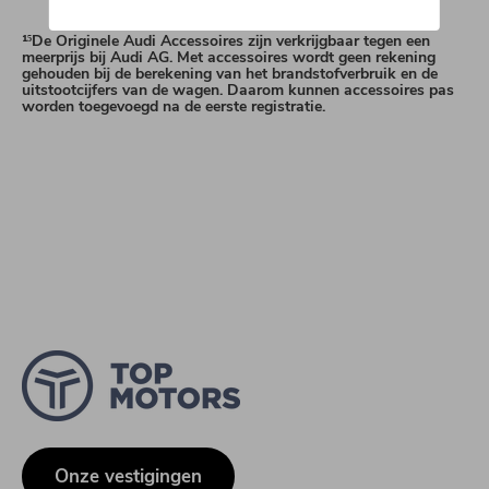
¹⁵De Originele Audi Accessoires zijn verkrijgbaar tegen een
meerprijs bij Audi AG. Met accessoires wordt geen rekening
gehouden bij de berekening van het brandstofverbruik en de
uitstootcijfers van de wagen. Daarom kunnen accessoires pas
worden toegevoegd na de eerste registratie.
Onze vestigingen