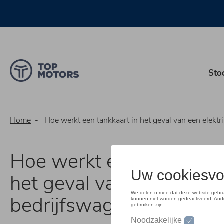
Overslaan
en
naar
de
inhoud
gaan
Sto
Home
Hoe werkt een tankkaart in het geval van een elektrische b
Hoe werkt een tankkaart
het geval van een elektr
bedrijfswagen?