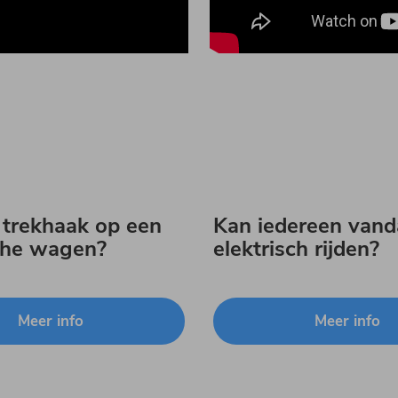
 trekhaak op een
Kan iedereen van
sche wagen?
elektrisch rijden?
Meer info
Meer info