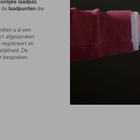
onlijke laadpas
.
p de
laadpunten
die
ndien u al een
urt afgesproken
s registreert en
lijkheid. De
r bespreken.