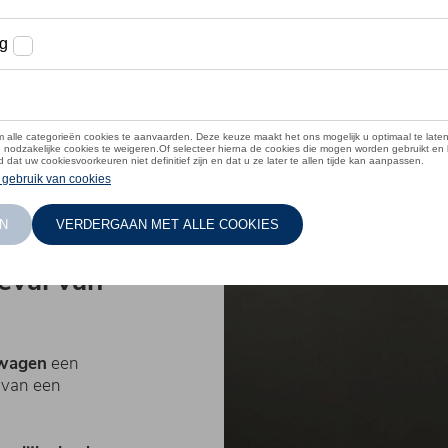
eval van
swagen
een
 van een