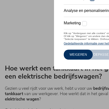
Hoe werkt een tankkaart in het g
een elektrische bedrijfswagen?
Gezien u veel rijdt voor uw werk, hebt u voor uw
bedrijf
tankkaart
van uw werkgever. Hoe werkt dat in het geval
elektrische wagen
?