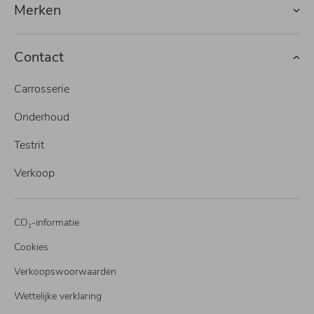
Merken
Contact
Carrosserie
Onderhoud
Testrit
Verkoop
CO₂-informatie
Cookies
Verkoopswoorwaarden
Wettelijke verklaring