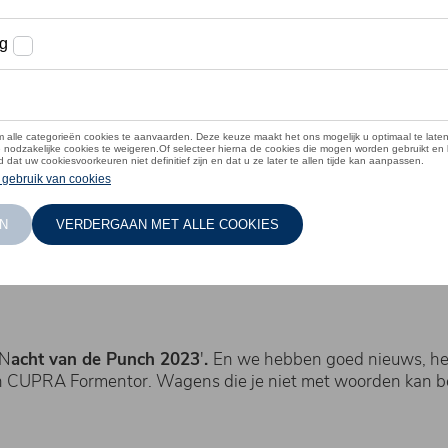
'N
acht van de Punch 2023
'
.
En we hebben goed nieuws, het 
 CUPRA Formentor. Wagens die je niet met woorden kan bes