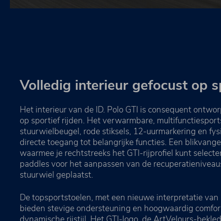
Volledig interieur gefocust op s
Het interieur van de ID. Polo GTI is consequent ontwo
op sportief rijden. Het verwarmbare, multifunctiespor
stuurwielbeugel, rode stiksels, 12-uurmarkering en fy
directe toegang tot belangrijke functies. Een blikvanger
waarmee je rechtstreeks het GTI-rijprofiel kunt select
paddles voor het aanpassen van de recuperatieniveaus 
stuurwiel geplaatst.
De topsportstoelen, met een nieuwe interpretatie van 
bieden stevige ondersteuning en hoogwaardig comfort,
dynamische rijstijl. Het GTI-logo, de ArtVelours-bekle