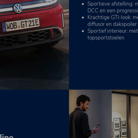
Sportieve afstelling: 
DCC en een progressi
Krachtige GTI-look: m
diffusor en dakspoile
Sportief interieur: me
topsportstoelen
ine.