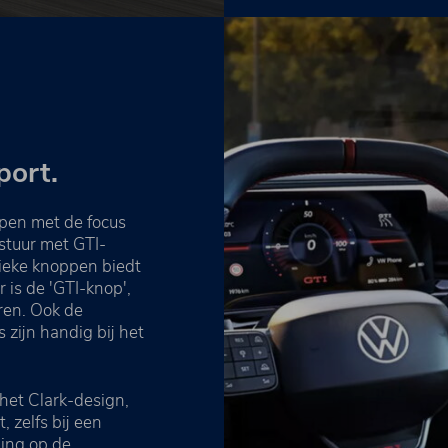
port.
rpen met de focus
tstuur met GTI-
sieke knoppen biedt
 is de 'GTI-knop',
eren. Ook de
zijn handig bij het
het Clark-design,
 zelfs bij een
ding op de