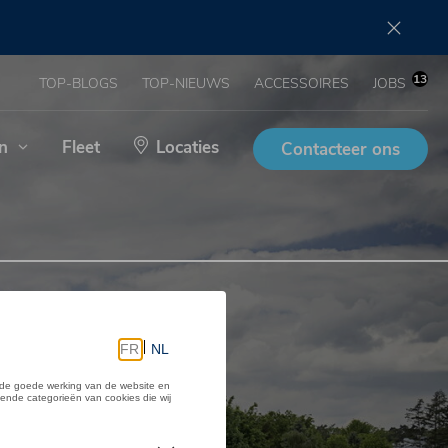
13
TOP-BLOGS
TOP-NIEUWS
ACCESSOIRES
JOBS
n
Fleet
Locaties
Contacteer ons