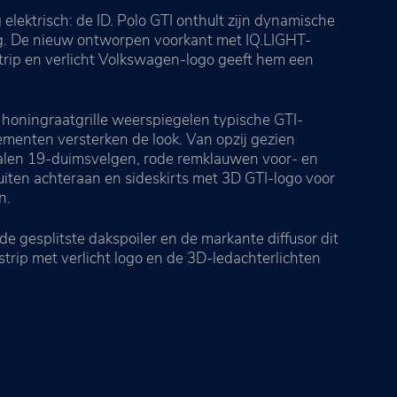
 elektrisch: de ID. Polo GTI onthult zijn dynamische
ag. De nieuw ontworpen voorkant met IQ.LIGHT-
rip en verlicht Volkswagen-logo geeft hem een ​​
e honingraatgrille weerspiegelen typische GTI-
ementen versterken de look. Van opzij gezien
talen 19-duimsvelgen, rode remklauwen voor- en
uiten achteraan en sideskirts met 3D GTI-logo voor
n.
e gesplitste dakspoiler en de markante diffusor dit
trip met verlicht logo en de 3D-ledachterlichten