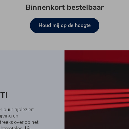
Binnenkort bestelbaar
Houd mij op de hoogte
GTI
 puur rijplezier:
ijving en
streeks over op het
chtmetalen 19-