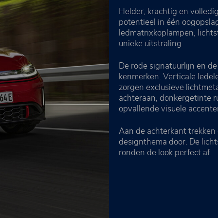
Helder, krachtig en volledig
potentieel in één oogopsl
ledmatrixkoplampen, lichtst
unieke uitstraling.
De rode signatuurlijn en d
kenmerken. Verticale ledel
zorgen exclusieve lichtme
achteraan, donkergetinte r
opvallende visuele accente
Aan de achterkant trekken d
designthema door. De lichts
ronden de look perfect af.