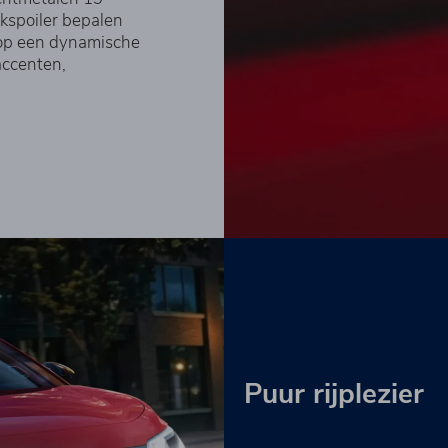
kspoiler bepalen
ht op een dynamische
accenten,
Puur rijplezier