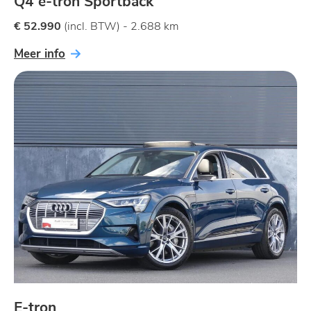
Q4 e-tron Sportback
€ 52.990
(incl. BTW) - 2.688 km
Meer info
E-tron