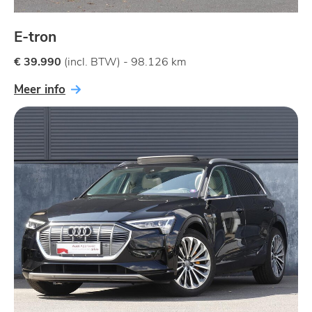
E-tron
€ 39.990
(incl. BTW) - 98.126 km
Meer info