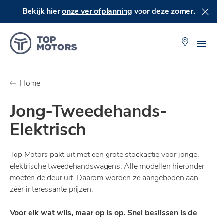
Overslaan
Bekijk hier
onze verlofplanning
voor deze zomer.
en
naar
de
Me
inhoud
Locaties
gaan
Home
Jong-Tweedehands-
Elektrisch
Top Motors pakt uit met een grote stockactie voor jonge,
elektrische tweedehandswagens. Alle modellen hieronder
moeten de deur uit. Daarom worden ze aangeboden aan
zéér interessante prijzen.
Voor elk wat wils, maar op is op. Snel beslissen is de