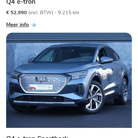
Q4 e-tron
€ 52.990
(incl. BTW) - 9.215 km
Meer info